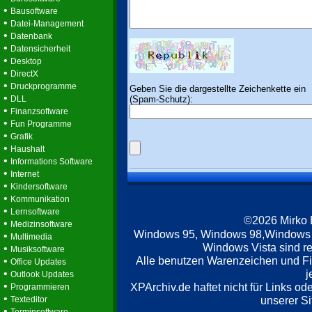
•
Bausoftware
•
Datei-Management
•
Datenbank
•
Datensicherheit
•
Desktop
•
DirectX
•
Druckprogramme
Geben Sie die dargestellte Zeichenkette ein
•
(Spam-Schutz):
DLL
•
Finanzsoftware
•
Fun Programme
•
Grafik
•
Haushalt
•
Informations Software
•
Internet
•
Kindersoftware
•
Kommunikation
•
Lernsoftware
©2026 Mirko
•
Medizinsoftware
Windows 95, Windows 98,Windows
•
Multimedia
Windows Vista sind re
•
Musiksoftware
Alle benutzen Warenzeichen und F
•
Office Updates
•
j
Outlook Updates
•
XPArchiv.de haftet nicht für Links o
Programmieren
•
unserer Si
Texteditor
•