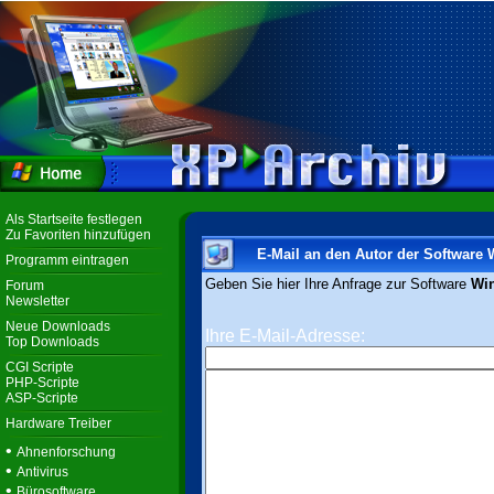
Als Startseite festlegen
Zu Favoriten hinzufügen
E-Mail an den Autor der Software
Programm eintragen
Geben Sie hier Ihre Anfrage zur Software
Wi
Forum
Newsletter
Neue Downloads
Ihre E-Mail-Adresse:
Top Downloads
CGI Scripte
PHP-Scripte
ASP-Scripte
Hardware Treiber
•
Ahnenforschung
•
Antivirus
•
Bürosoftware