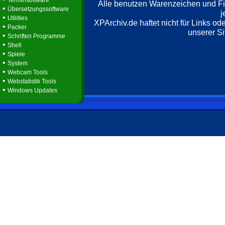
Terminsoftware
Alle benutzen Warenzeichen und F
•
Übersetzungssoftware
j
•
Utilities
XPArchiv.de haftet nicht für Links o
•
Packer
unserer Si
•
Schriften Programme
•
Shell
•
Spiele
•
System
•
Webcam Tools
•
Webstatistik Tools
•
Windows Updates