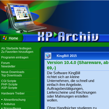
Als Startseite festlegen
Zu Favoriten hinzufügen
KingBill 2015
Programm eintragen
Version 10.4.0 (Shareware, ab
Forum
Newsletter
69,-)
Neue Downloads
Die Software KingBill
Top Downloads
richtet sich an kleine
Unternehmen, die schnell und
CGI Scripte
PHP-Scripte
einfach ihre Angebote,
ASP-Scripte
Auftragsbestätigungen,
Lieferscheine und Rechnungen
Hardware Treiber
oder Mahnungen erstellen
•
Ahnenforschung
wollen.
•
Antivirus
•
Ohne Handbücher studieren zu
Bürosoftware