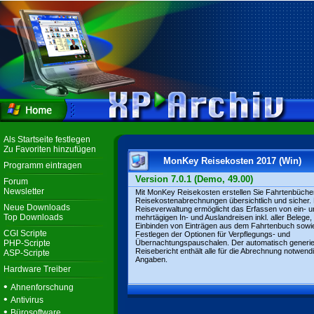
Als Startseite festlegen
Zu Favoriten hinzufügen
MonKey Reisekosten 2017 (Win)
Programm eintragen
Version 7.0.1 (Demo, 49.00)
Forum
Newsletter
Mit MonKey Reisekosten erstellen Sie Fahrtenbüche
Reisekostenabrechnungen übersichtlich und sicher. 
Neue Downloads
Reiseverwaltung ermöglicht das Erfassen von ein- u
Top Downloads
mehrtägigen In- und Auslandreisen inkl. aller Belege,
Einbinden von Einträgen aus dem Fahrtenbuch sowi
CGI Scripte
Festlegen der Optionen für Verpflegungs- und
PHP-Scripte
Übernachtungspauschalen. Der automatisch generie
Reisebericht enthält alle für die Abrechnung notwend
ASP-Scripte
Angaben.
Hardware Treiber
•
Ahnenforschung
•
Antivirus
•
Bürosoftware