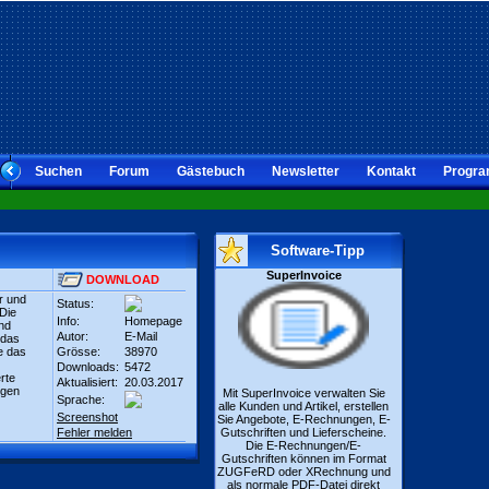
Suchen
Forum
Gästebuch
Newsletter
Kontakt
Progra
Software-Tipp
SuperInvoice
DOWNLOAD
r und
Status:
Die
Info:
Homepage
nd
Autor:
E-Mail
 das
e das
Grösse:
38970
Downloads:
5472
rte
Aktualisiert:
20.03.2017
igen
Mit SuperInvoice verwalten Sie
Sprache:
alle Kunden und Artikel, erstellen
Screenshot
Sie Angebote, E-Rechnungen, E-
Fehler melden
Gutschriften und Lieferscheine.
Die E-Rechnungen/E-
Gutschriften können im Format
ZUGFeRD oder XRechnung und
als normale PDF-Datei direkt