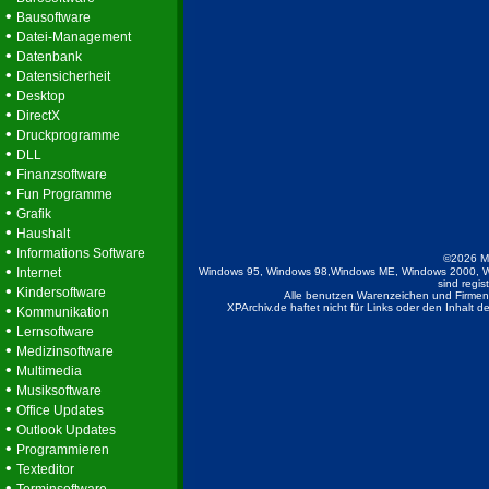
•
Bausoftware
•
Datei-Management
•
Datenbank
•
Datensicherheit
•
Desktop
•
DirectX
•
Druckprogramme
•
DLL
•
Finanzsoftware
•
Fun Programme
•
Grafik
•
Haushalt
•
Informations Software
©2026 M
•
Internet
Windows 95, Windows 98,Windows ME, Windows 2000, W
sind regis
•
Kindersoftware
Alle benutzen Warenzeichen und Firmenb
•
XPArchiv.de haftet nicht für Links oder den Inhalt 
Kommunikation
•
Lernsoftware
•
Medizinsoftware
•
Multimedia
•
Musiksoftware
•
Office Updates
•
Outlook Updates
•
Programmieren
•
Texteditor
•