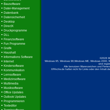
•
Bausoftware
•
Datei-Management
•
Datenbank
•
Datensicherheit
•
Desktop
•
DirectX
•
Druckprogramme
•
DLL
•
Finanzsoftware
•
Fun Programme
•
Grafik
•
Haushalt
•
Informations Software
©2026 M
•
Internet
Windows 95, Windows 98,Windows ME, Windows 2000, W
sind regis
•
Kindersoftware
Alle benutzen Warenzeichen und Firmenb
•
XPArchiv.de haftet nicht für Links oder den Inhalt 
Kommunikation
•
Lernsoftware
•
Medizinsoftware
•
Multimedia
•
Musiksoftware
•
Office Updates
•
Outlook Updates
•
Programmieren
•
Texteditor
•