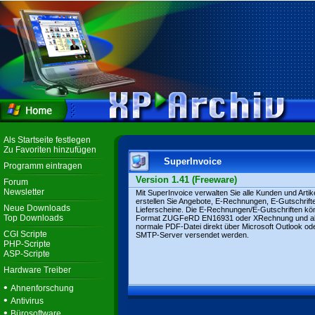
Als Startseite festlegen
Zu Favoriten hinzufügen
SuperInvoice
Programm eintragen
Version 1.41 (Freeware)
Forum
Newsletter
Mit SuperInvoice verwalten Sie alle Kunden und Artike
erstellen Sie Angebote, E-Rechnungen, E-Gutschrift
Neue Downloads
Lieferscheine. Die E-Rechnungen/E-Gutschriften kö
Top Downloads
Format ZUGFeRD EN16931 oder XRechnung und a
normale PDF-Datei direkt über Microsoft Outlook od
CGI Scripte
SMTP-Server versendet werden.
PHP-Scripte
ASP-Scripte
Hardware Treiber
•
Ahnenforschung
•
Antivirus
•
Bürosoftware