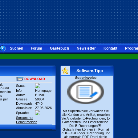
Suchen
Forum
Gästebuch
Newsletter
Kontakt
Progra
Software-Tipp
SuperInvoice
DOWNLOAD
l,
Status:
en und
Info:
Homepage
nnen im
Autor:
E-Mail
ls
er per
Grösse:
59804
Downloads:
4740
Aktualisiert:
27.05.2026
Mit SuperInvoice verwalten Sie
Sprache:
alle Kunden und Artikel, erstellen
Screenshot
Sie Angebote, E-Rechnungen, E-
Fehler melden
Gutschriften und Lieferscheine.
Die E-Rechnungen/E-
Gutschriften können im Format
ZUGFeRD oder XRechnung und
als normale PDF-Datei direkt