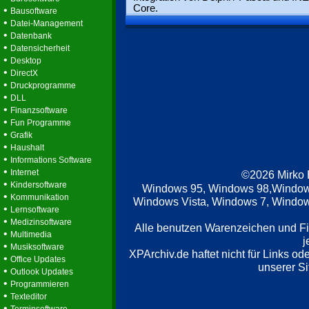
Core.
•
Bausoftware
•
Datei-Management
•
Datenbank
•
Datensicherheit
•
Desktop
•
DirectX
•
Druckprogramme
•
DLL
•
Finanzsoftware
•
Fun Programme
•
Grafik
•
Haushalt
•
Informations Software
•
Internet
©2026 Mirko
•
Kindersoftware
Windows 95, Windows 98,Window
•
Kommunikation
Windows Vista, Windows 7, Windows
•
Lernsoftware
•
Medizinsoftware
Alle benutzen Warenzeichen und F
•
Multimedia
j
•
Musiksoftware
XPArchiv.de haftet nicht für Links o
•
Office Updates
unserer Si
•
Outlook Updates
•
Programmieren
•
Texteditor
•