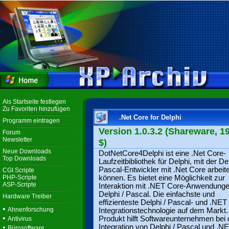
Als Startseite festlegen
Zu Favoriten hinzufügen
.Net Core for Delphi
Programm eintragen
Version 1.0.3.2 (Shareware, 1
Forum
Newsletter
$)
Neue Downloads
DotNetCore4Delphi ist eine .Net Core-
Top Downloads
Laufzeitbibliothek für Delphi, mit der Del
Pascal-Entwickler mit .Net Core arbeit
CGI Scripte
PHP-Scripte
können. Es bietet eine Möglichkeit zur
ASP-Scripte
Interaktion mit .NET Core-Anwendung
Delphi / Pascal. Die einfachste und
Hardware Treiber
effizienteste Delphi / Pascal- und .NET
•
Ahnenforschung
Integrationstechnologie auf dem Markt
•
Produkt hilft Softwareunternehmen bei 
Antivirus
•
Integration von Delphi / Pascal und .N
Bürosoftware