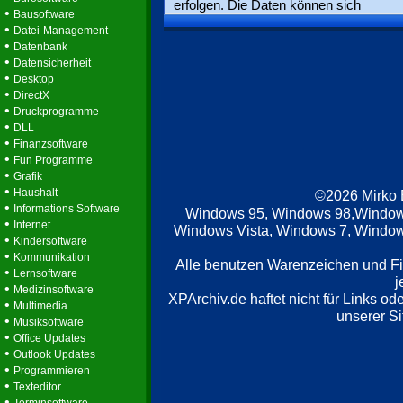
erfolgen. Die Daten können sich
•
Bausoftware
•
Datei-Management
•
Datenbank
•
Datensicherheit
•
Desktop
•
DirectX
•
Druckprogramme
•
DLL
•
Finanzsoftware
•
Fun Programme
•
Grafik
•
Haushalt
©2026 Mirko
•
Informations Software
Windows 95, Windows 98,Window
•
Internet
Windows Vista, Windows 7, Windows
•
Kindersoftware
•
Kommunikation
Alle benutzen Warenzeichen und F
•
Lernsoftware
j
•
Medizinsoftware
XPArchiv.de haftet nicht für Links o
•
Multimedia
unserer Si
•
Musiksoftware
•
Office Updates
•
Outlook Updates
•
Programmieren
•
Texteditor
•