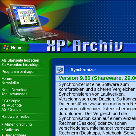
Als Startseite festlegen
Zu Favoriten hinzufügen
Synchronizer
Programm eintragen
Version 9.80 (Shareware, 29.0
Forum
Newsletter
Synchronizer ist eine Software zum
komfortablen und sicheren Vergleichen
Neue Downloads
Synchronisieren von Laufwerken,
Top Downloads
Verzeichnissen und Dateien. So könne
CGI Scripte
Datenbestände zwischen mehreren Re
PHP-Scripte
synchron halten oder Datensicherunge
ASP-Scripte
durchführen. Der Vergleich und die
Hardware Treiber
Synchronisation kann auf einem einzel
Rechner (Desktop) oder zwischen
•
Ahnenforschung
verschiedenen, miteinander vernetzten
•
Antivirus
Rechnern (Desktops, Notebook, Serve
•
Bürosoftware