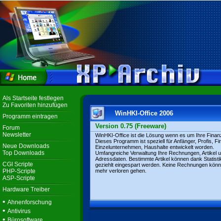
Als Startseite festlegen
Zu Favoriten hinzufügen
WinHKI-Office 2006
Programm eintragen
Version 0.75 (Freeware)
Forum
Newsletter
WinHKI-Office ist die Lösung wenn es um Ihre Finan
Dieses Programm ist speziell für Anfänger, Profis, Fi
Neue Downloads
Einzelunternehmen, Haushalte entwickelt worden.
Top Downloads
Umfangreiche Verwaltung Ihre Rechnungen, Artikel 
Adressdaten. Bestimmte Artikel können dank Statist
CGI Scripte
geziehlt eingespart werden. Keine Rechnungen kön
PHP-Scripte
mehr verloren gehen.
ASP-Scripte
Hardware Treiber
•
Ahnenforschung
•
Antivirus
•
Bürosoftware