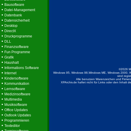
•
Bausoftware
•
Datei-Management
•
Datenbank
•
Datensicherheit
•
Desktop
•
DirectX
•
Druckprogramme
•
DLL
•
Finanzsoftware
•
Fun Programme
•
Grafik
•
Haushalt
•
Informations Software
©2026 M
•
Internet
Windows 95, Windows 98,Windows ME, Windows 2000, W
sind regis
•
Kindersoftware
Alle benutzen Warenzeichen und Firmenb
•
XPArchiv.de haftet nicht für Links oder den Inhalt 
Kommunikation
•
Lernsoftware
•
Medizinsoftware
•
Multimedia
•
Musiksoftware
•
Office Updates
•
Outlook Updates
•
Programmieren
•
Texteditor
•