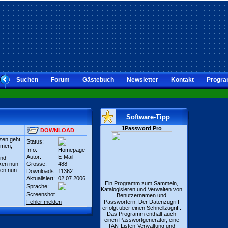
Suchen
Forum
Gästebuch
Newsletter
Kontakt
Progra
Software-Tipp
1Password Pro
DOWNLOAD
zen geht.
Status:
rmen,
Info:
Homepage
Autor:
E-Mail
und
iken nun
Grösse:
488
nen nun
Downloads:
11362
Aktualisiert:
02.07.2006
Ein Programm zum Sammeln,
Sprache:
Katalogisieren und Verwalten von
Screenshot
Benutzernamen und
Fehler melden
Passwörtern. Der Datenzugriff
erfolgt über einen Schnellzugriff.
Das Programm enthält auch
einen Passwortgenerator, eine
TAN-Listen-Verwaltung und