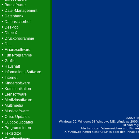
•
Bausoftware
•
Datei-Management
•
Datenbank
•
Datensicherheit
•
Desktop
•
DirectX
•
Druckprogramme
•
DLL
•
Finanzsoftware
•
Fun Programme
•
Grafik
•
Haushalt
•
Informations Software
•
Internet
•
Kindersoftware
•
Kommunikation
•
Lernsoftware
•
Medizinsoftware
•
Multimedia
•
Musiksoftware
•
Office Updates
©2026 M
•
Windows 95, Windows 98,Windows ME, Windows 2000, 
Outlook Updates
10 sind reg
•
Programmieren
Alle benutzen Warenzeichen und Firmenb
XPArchiv.de haftet nicht für Links oder den Inhalt 
•
Texteditor
•