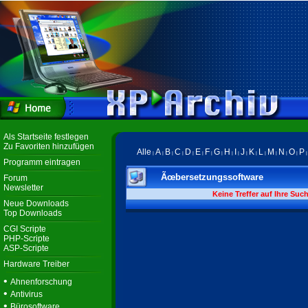
Als Startseite festlegen
Zu Favoriten hinzufügen
Alle
A
B
C
D
E
F
G
H
I
J
K
L
M
N
O
P
|
|
|
|
|
|
|
|
|
|
|
|
|
|
|
|
Programm eintragen
Ãœbersetzungssoftware
Forum
Newsletter
Keine Treffer auf Ihre Suc
Neue Downloads
Top Downloads
CGI Scripte
PHP-Scripte
ASP-Scripte
Hardware Treiber
•
Ahnenforschung
•
Antivirus
•
Bürosoftware