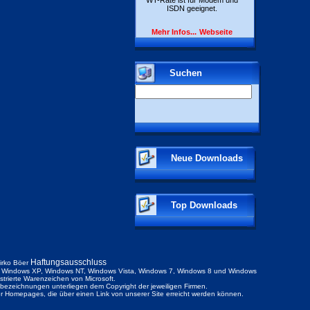
WT-Rate ist für Modem und
ISDN geeignet.
Mehr Infos...
Webseite
Suchen
Neue Downloads
Top Downloads
Haftungsausschluss
irko Böer
Windows XP, Windows NT, Windows Vista, Windows 7, Windows 8 und Windows
istrierte Warenzeichen von Microsoft.
ezeichnungen unterliegen dem Copyright der jeweiligen Firmen.
der Homepages, die über einen Link von unserer Site erreicht werden können.