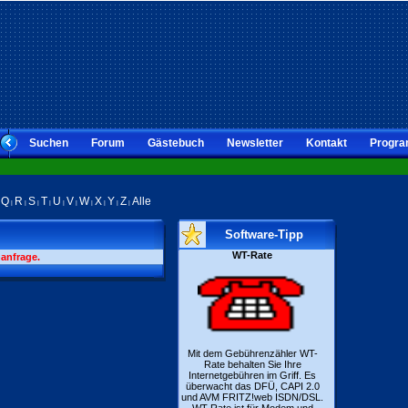
Suchen
Forum
Gästebuch
Newsletter
Kontakt
Progra
Q
R
S
T
U
V
W
X
Y
Z
Alle
|
|
|
|
|
|
|
|
|
|
|
Software-Tipp
WT-Rate
hanfrage.
Mit dem Gebührenzähler WT-
Rate behalten Sie Ihre
Internetgebühren im Griff. Es
überwacht das DFÜ, CAPI 2.0
und AVM FRITZ!web ISDN/DSL.