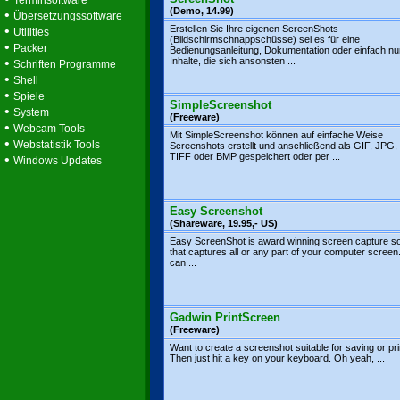
Terminsoftware
(Demo, 14.99)
•
Übersetzungssoftware
•
Erstellen Sie Ihre eigenen ScreenShots
Utilities
(Bildschirmschnappschüsse) sei es für eine
•
Packer
Bedienungsanleitung, Dokumentation oder einfach n
•
Inhalte, die sich ansonsten ...
Schriften Programme
•
Shell
•
Spiele
SimpleScreenshot
•
System
(Freeware)
•
Webcam Tools
Mit SimpleScreenshot können auf einfache Weise
•
Webstatistik Tools
Screenshots erstellt und anschließend als GIF, JPG
TIFF oder BMP gespeichert oder per ...
•
Windows Updates
Easy Screenshot
(Shareware, 19.95,- US)
Easy ScreenShot is award winning screen capture s
that captures all or any part of your computer screen
can ...
Gadwin PrintScreen
(Freeware)
Want to create a screenshot suitable for saving or pri
Then just hit a key on your keyboard. Oh yeah, ...