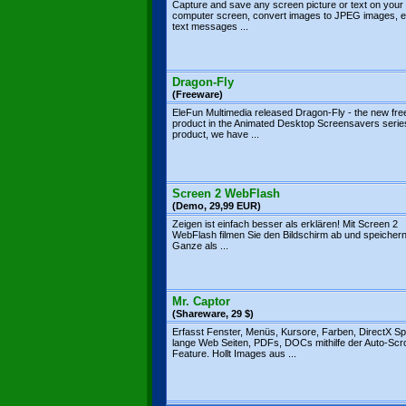
Capture and save any screen picture or text on your
computer screen, convert images to JPEG images,
text messages ...
Dragon-Fly
(Freeware)
EleFun Multimedia released Dragon-Fly - the new fr
product in the Animated Desktop Screensavers series.
product, we have ...
Screen 2 WebFlash
(Demo, 29,99 EUR)
Zeigen ist einfach besser als erklären! Mit Screen 2
WebFlash filmen Sie den Bildschirm ab und speicher
Ganze als ...
Mr. Captor
(Shareware, 29 $)
Erfasst Fenster, Menüs, Kursore, Farben, DirectX Spi
lange Web Seiten, PDFs, DOCs mithilfe der Auto-Scro
Feature. Hollt Images aus ...