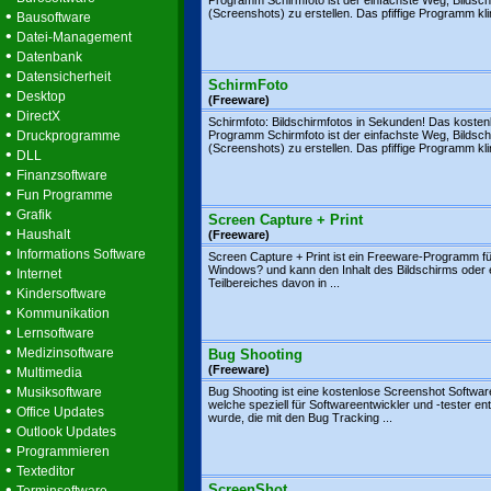
Programm Schirmfoto ist der einfachste Weg, Bildsch
•
(Screenshots) zu erstellen. Das pfiffige Programm klin
Bausoftware
•
Datei-Management
•
Datenbank
•
Datensicherheit
SchirmFoto
•
Desktop
(Freeware)
•
DirectX
Schirmfoto: Bildschirmfotos in Sekunden! Das kosten
•
Druckprogramme
Programm Schirmfoto ist der einfachste Weg, Bildsch
(Screenshots) zu erstellen. Das pfiffige Programm klin
•
DLL
•
Finanzsoftware
•
Fun Programme
•
Grafik
Screen Capture + Print
•
Haushalt
(Freeware)
•
Informations Software
Screen Capture + Print ist ein Freeware-Programm fü
•
Windows? und kann den Inhalt des Bildschirms oder 
Internet
Teilbereiches davon in ...
•
Kindersoftware
•
Kommunikation
•
Lernsoftware
•
Medizinsoftware
Bug Shooting
•
(Freeware)
Multimedia
•
Musiksoftware
Bug Shooting ist eine kostenlose Screenshot Softwar
welche speziell für Softwareentwickler und -tester ent
•
Office Updates
wurde, die mit den Bug Tracking ...
•
Outlook Updates
•
Programmieren
•
Texteditor
•
ScreenShot