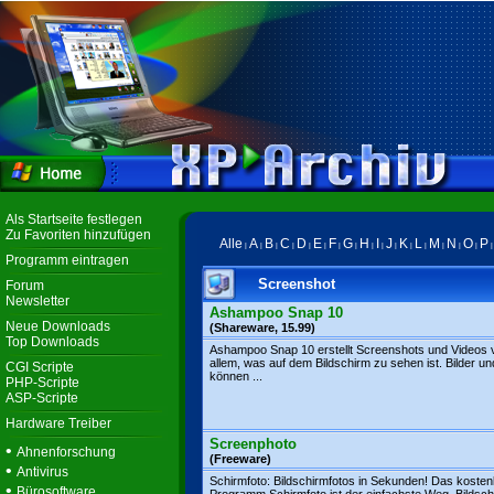
Als Startseite festlegen
Zu Favoriten hinzufügen
Alle
A
B
C
D
E
F
G
H
I
J
K
L
M
N
O
P
|
|
|
|
|
|
|
|
|
|
|
|
|
|
|
|
Programm eintragen
Screenshot
Forum
Newsletter
Ashampoo Snap 10
Neue Downloads
(Shareware, 15.99)
Top Downloads
Ashampoo Snap 10 erstellt Screenshots und Videos 
allem, was auf dem Bildschirm zu sehen ist. Bilder un
CGI Scripte
können ...
PHP-Scripte
ASP-Scripte
Hardware Treiber
Screenphoto
•
Ahnenforschung
(Freeware)
•
Antivirus
Schirmfoto: Bildschirmfotos in Sekunden! Das kosten
•
Bürosoftware