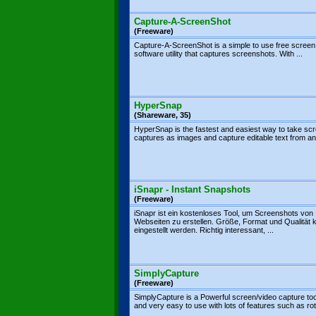
Capture-A-ScreenShot
(Freeware)
Capture-A-ScreenShot is a simple to use free screen
software utility that captures screenshots. With ...
HyperSnap
(Shareware, 35)
HyperSnap is the fastest and easiest way to take sc
captures as images and capture editable text from any
iSnapr - Instant Snapshots
(Freeware)
iSnapr ist ein kostenloses Tool, um Screenshots von
Webseiten zu erstellen. Größe, Format und Qualität
eingestellt werden. Richtig interessant, ...
SimplyCapture
(Freeware)
SimplyCapture is a Powerful screen/video capture too
and very easy to use with lots of features such as rota