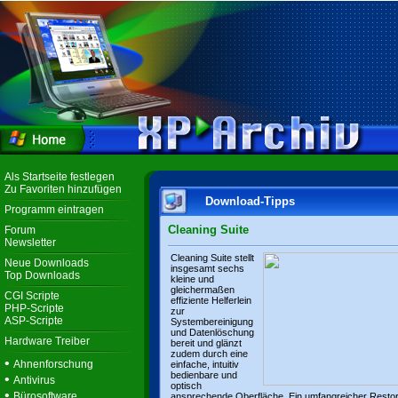
Als Startseite festlegen
Zu Favoriten hinzufügen
Download-Tipps
Programm eintragen
Cleaning Suite
Forum
Newsletter
Cleaning Suite stellt
Neue Downloads
insgesamt sechs
Top Downloads
kleine und
gleichermaßen
CGI Scripte
effiziente Helferlein
PHP-Scripte
zur
ASP-Scripte
Systembereinigung
und Datenlöschung
Hardware Treiber
bereit und glänzt
zudem durch eine
•
Ahnenforschung
einfache, intuitiv
bedienbare und
•
Antivirus
optisch
•
Bürosoftware
ansprechende Oberfläche. Ein umfangreicher Resto