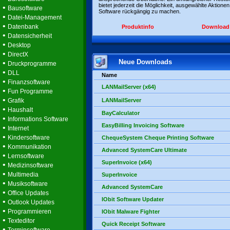
bietet jederzeit die Möglichkeit, ausgewählte Aktionen
•
Bausoftware
Software rückgängig zu machen.
•
Datei-Management
•
Datenbank
Produktinfo
Download
•
Datensicherheit
•
Desktop
•
DirectX
Neue Downloads
•
Druckprogramme
•
DLL
Name
•
Finanzsoftware
LANMailServer (x64)
•
Fun Programme
•
Grafik
LANMailServer
•
Haushalt
BayCalculator
•
Informations Software
EasyBilling Invoicing Software
•
Internet
•
Kindersoftware
ChequeSystem Cheque Printing Software
•
Kommunikation
Advanced SystemCare Ultimate
•
Lernsoftware
SuperInvoice (x64)
•
Medizinsoftware
•
Multimedia
SuperInvoice
•
Musiksoftware
Advanced SystemCare
•
Office Updates
IObit Software Updater
•
Outlook Updates
•
Programmieren
IObit Malware Fighter
•
Texteditor
Quick Receipt Software
•